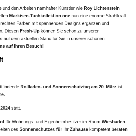
 und den Arbeiten namhafter Künstler wie
Roy Lichtenstein
ellen
Markisen-Tuchkollektion one
nun eine enorme Strahlkraft
dgerechten Farben mit spannenden Designs ergänzen und
on. Diesen
Fresh-Up
können Sie schon zu unserer
es auf dem aktuellen Stand für Sie in unserer schönen
ns auf Ihren Besuch!
ft
ttfindende
Rollladen- und Sonnenschutztag am 20. März
ist
he.
 2024
statt.
ot
für Wohnungs- und Eigenheimbesitzer im Raum
Wiesbaden
.
keiten des
Sonnenschutz
es
für
Ihr
Zuhause
kompetent
beraten