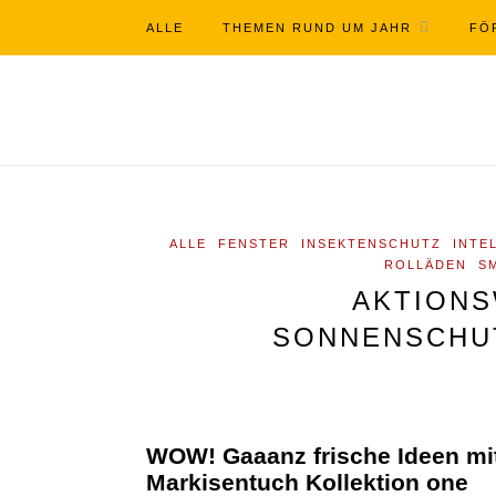
ALLE
THEMEN RUND UM JAHR
FÖ
ALLE
FENSTER
INSEKTENSCHUTZ
INTE
ROLLÄDEN
S
AKTIONS
SONNENSCHUT
WOW! Gaaanz frische Ideen mi
Markisentuch Kollektion one