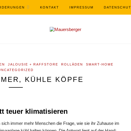
RDERUNGEN
KONTAKT
IMPRESSUM
DATENSCHU
EN
JALOUSIE + RAFFSTORE
ROLLÄDEN
SMART-HOME
UNCATEGORIZED
MER, KÜHLE KÖPFE
t teuer klimatisieren
n sich immer mehr Menschen die Frage, wie sie ihr Zuhause im
maanlage kühl halten können. Die Antwort liegt auf der Hand: