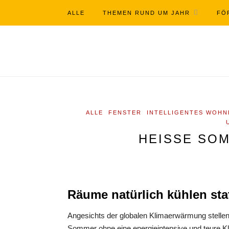
ALLE
THEMEN RUND UM JAHR
FÖ
ALLE
FENSTER
INTELLIGENTES WOHN
HEISSE SOM
Räume natürlich kühlen stat
Angesichts der globalen Klimaerwärmung stelle
Sommer ohne eine energieintensive und teure Kli