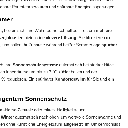
nehme Raumtemperaturen und spürbare Energieeinsparungen.
mmer
fft, heizen sich Ihre Wohnräume schnell auf – oft um mehrere
enjalousien
bieten eine
clevere Lösung
: Sie blockieren die
gt, und halten Ihr Zuhause während heißer Sommertage
spürbar
ch Ihre
Sonnenschutzsysteme
automatisch bei starker Hitze –
ich Innenräume um bis zu 7 °C kühler halten und der
 % reduzieren. Ein spürbarer
Komfortgewinn
für Sie und
ein
elligentem Sonnenschutz
art-Home-Zentrale oder mittels Helligkeits- und
 Winter
automatisch nach oben, um wertvolle Sonnenwärme und
ten ohne künstliche Energiezufuhr aufgeheizt. Im Umkehrschluss