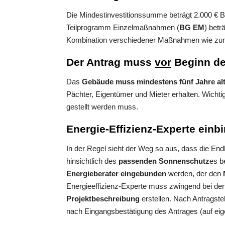
Die Mindestinvestitionssumme beträgt 2.000 € B
Teilprogramm Einzelmaßnahmen (
BG EM
) bet
Kombination verschiedener Maßnahmen wie zum 
Der Antrag muss
vor
Beginn de
Das
Gebäude muss mindestens fünf Jahre alt
Pächter, Eigentümer und Mieter erhalten. Wicht
gestellt werden muss.
Energie-Effizienz-Experte einb
In der Regel sieht der Weg so aus, dass die E
hinsichtlich des
passenden Sonnenschutz
es b
Energieberater eingebunden
werden, der den
Energieeffizienz-Experte muss zwingend bei der
Projektbeschreibung
erstellen. Nach Antragst
nach Eingangsbestätigung des Antrages (auf ei