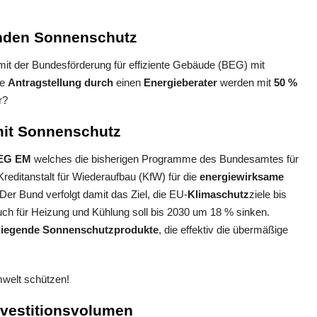
enden Sonnenschutz
t der Bundesförderung für effiziente Gebäude (BEG) mit
ie
Antragstellung durch
einen
Energieberater
werden mit
50 %
r?
mit Sonnenschutz
BEG EM
welches die bisherigen Programme des Bundesamtes für
reditanstalt für Wiederaufbau (KfW) für die
energiewirksame
r Bund verfolgt damit das Ziel, die EU-
Klimaschutz
ziele bis
ch für Heizung und Kühlung soll bis 2030 um 18 % sinken.
nliegende Sonnenschutzprodukte
, die effektiv die übermäßige
mwelt schützen!
nvestitionsvolumen