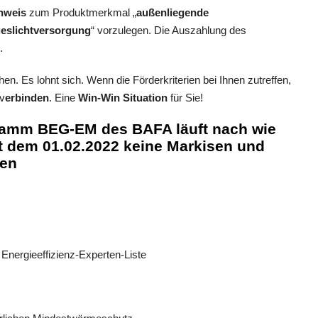
hweis
zum Produktmerkmal „
außenliegende
geslichtversorgung
“ vorzulegen. Die Auszahlung des
.
en. Es lohnt sich. Wenn die Förderkriterien bei Ihnen zutreffen,
v
erbinden
. Eine
Win-Win Situation
für Sie!
ramm BEG-EM des BAFA läuft nach wie
it dem 01.02.2022 keine Markisen und
den
 Energieeffizienz-Experten-Liste