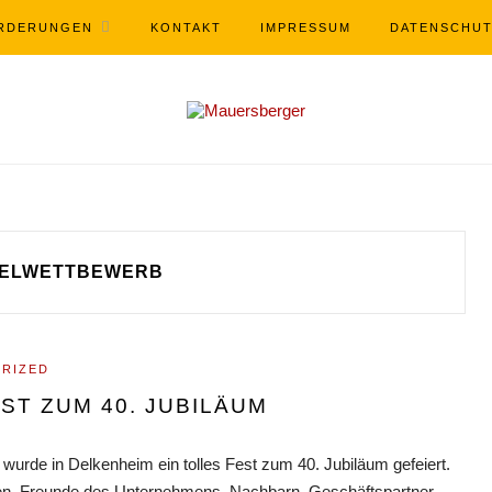
RDERUNGEN
KONTAKT
IMPRESSUM
DATENSCHU
ELWETTBEWERB
RIZED
ST ZUM 40. JUBILÄUM
urde in Delkenheim ein tolles Fest zum 40. Jubiläum gefeiert.
n, Freunde des Unternehmens, Nachbarn, Geschäftspartner,