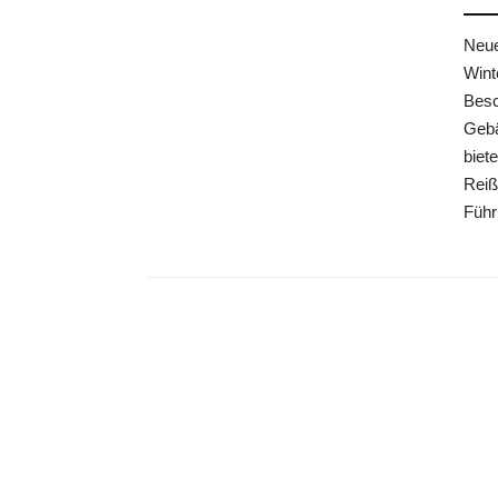
Neue
Wint
Besc
Gebä
biet
Reiß
Füh