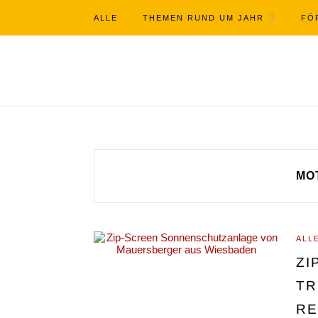
ALLE
THEMEN RUND UM JAHR
FÖ
MO
ALL
ZI
TR
RE