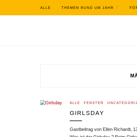
ALLE
THEMEN RUND UM JAHR
FÖ
M
ALLE
FENSTER
UNCATEGORI
GIRLSDAY
Gastbeitrag von Ellen Richardt, 1
Was ist der Girlsday ? Beim Girl