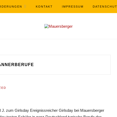
RDERUNGEN
KONTAKT
IMPRESSUM
DATENSCHU
ÄNNERBERUFE
ZED
3 J. zum Girlsday Ereignissreicher Girlsday bei Mauersberger
sday testen Schüler in ganz Deutschland typische Berufe des