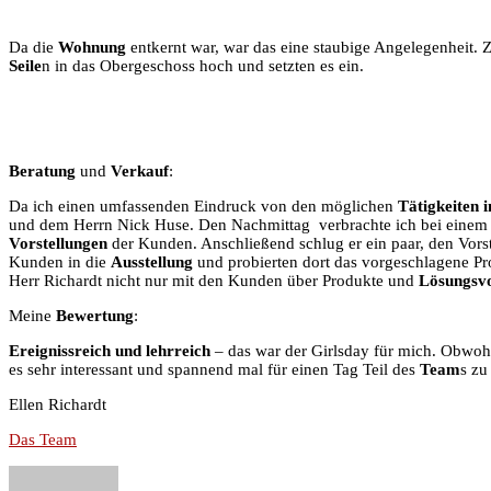
Da die
Wohnung
entkernt war, war das eine staubige Angelegenheit.
Seile
n in das Obergeschoss hoch und setzten es ein.
Beratung
und
Verkauf
:
Da ich einen umfassenden Eindruck von den möglichen
Tätigkeiten 
und dem Herrn Nick Huse. Den Nachmittag verbrachte ich bei eine
Vorstellungen
der Kunden. Anschließend schlug er ein paar, den Vor
Kunden in die
Ausstellung
und probierten dort das vorgeschlagene Pro
Herr Richardt nicht nur mit den Kunden über Produkte und
Lösungsv
Meine
Bewertung
:
Ereignissreich und lehrreich
– das war der Girlsday für mich. Obwoh
es sehr interessant und spannend mal für einen Tag Teil des
Team
s zu
Ellen Richardt
Das Team