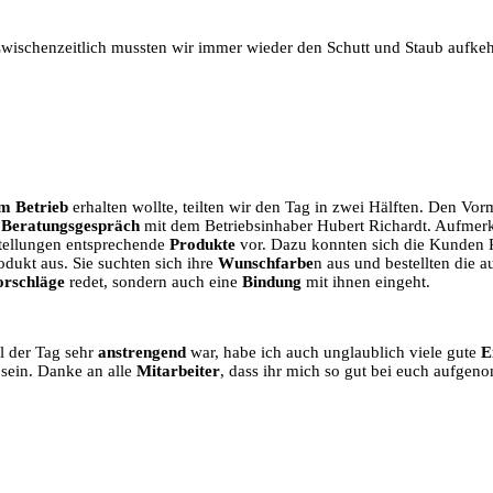
 Zwischenzeitlich mussten wir immer wieder den Schutt und Staub aufke
im Betrieb
erhalten wollte, teilten wir den Tag in zwei Hälften. Den Vor
m
Beratungsgespräch
mit dem Betriebsinhaber Hubert Richardt. Aufmer
stellungen entsprechende
Produkte
vor. Dazu konnten sich die Kunden 
dukt aus. Sie suchten sich ihre
Wunschfarbe
n aus und bestellten die 
orschläge
redet, sondern auch eine
Bindung
mit ihnen eingeht.
l der Tag sehr
anstrengend
war, habe ich auch unglaublich viele gute
E
 sein. Danke an alle
Mitarbeiter
, dass ihr mich so gut bei euch aufgen