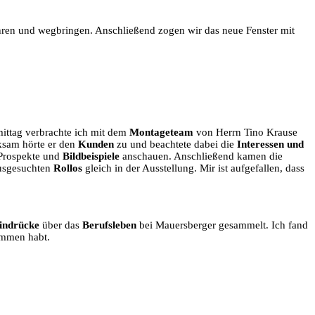
hren und wegbringen. Anschließend zogen wir das neue Fenster mit
mittag verbrachte ich mit dem
Montageteam
von Herrn Tino Krause
ksam hörte er den
Kunden
zu und beachtete dabei die
Interessen und
Prospekte und
Bildbeispiele
anschauen. Anschließend kamen die
ausgesuchten
Rollos
gleich in der Ausstellung. Mir ist aufgefallen, dass
indrücke
über das
Berufsleben
bei Mauersberger gesammelt. Ich fand
ommen habt.