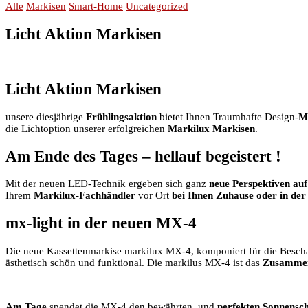
Alle
Markisen
Smart-Home
Uncategorized
Licht Aktion Markisen
Licht Aktion Markisen
unsere diesjährige
Frühlingsaktion
bietet Ihnen Traumhafte Design-
Ma
die Lichtoption unserer erfolgreichen
Markilux
Markisen
.
Am Ende des Tages – hellauf begeistert !
Mit der neuen LED-Technik ergeben sich ganz
neue Perspektiven auf 
Ihrem
Markilux-Fachhändler
vor Ort
bei Ihnen Zuhause oder in der
mx-light in der neuen MX-4
Die neue Kassettenmarkise markilux MX-4, komponiert für die Bescha
ästhetisch schön und funktional. Die markilus MX-4 ist das
Zusammen
Am Tage
spendet die MX-4 den bewährten und
perfekten Sonnensc