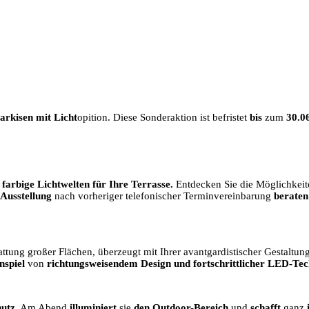
rkisen mit Licht
opition. Diese Sonderaktion ist befristet
bis
zum
30.0
farbige Lichtwelten für Ihre Terrasse.
Entdecken Sie die Möglichkeite
 Ausstellung
nach vorheriger telefonischer Terminvereinbarung
beraten
ttung großer Flächen, überzeugt mit Ihrer avantgardistischer Gestalt
spiel
von
richtungsweisendem Design und fortschrittlicher LED-Tec
hutz
. Am Abend
illuminiert
sie
den Outdoor-Bereich
und
schafft
ganz