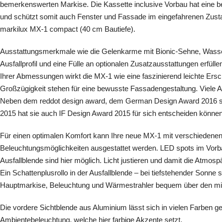
bemerkenswerten Markise. Die Kassette inclusive Vorbau hat eine b
und schützt somit auch Fenster und Fassade im eingefahrenen Zusta
markilux MX-1 compact (40 cm Bautiefe).
Ausstattungsmerkmale wie die Gelenkarme mit Bionic-Sehne, Wassera
Ausfallprofil und eine Fülle an optionalen Zusatzausstattungen erfül
Ihrer Abmessungen wirkt die MX-1 wie eine faszinierend leichte Ersch
Großzügigkeit stehen für eine bewusste Fassadengestaltung. Viele 
Neben dem reddot design award, dem German Design Award 2016 spe
2015 hat sie auch IF Design Award 2015 für sich entscheiden können
Für einen optimalen Komfort kann Ihre neue MX-1 mit verschiedenen
Beleuchtungsmöglichkeiten ausgestattet werden. LED spots im Vorba
Ausfallblende sind hier möglich. Licht justieren und damit die Atmos
Ein Schattenplusrollo in der Ausfallblende – bei tiefstehender Sonne s
Hauptmarkise, Beleuchtung und Wärmestrahler bequem über den mit
Die vordere Sichtblende aus Aluminium lässt sich in vielen Farben 
Ambientebeleuchtung, welche hier farbige Akzente setzt.