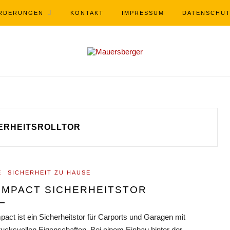
RDERUNGEN
KONTAKT
IMPRESSUM
DATENSCHU
ERHEITSROLLTOR
E
SICHERHEIT ZU HAUSE
MPACT SICHERHEITSTOR
act ist ein Sicherheitstor für Carports und Garagen mit
rucksvollen Eigenschaften. Bei einem Einbau hinter der