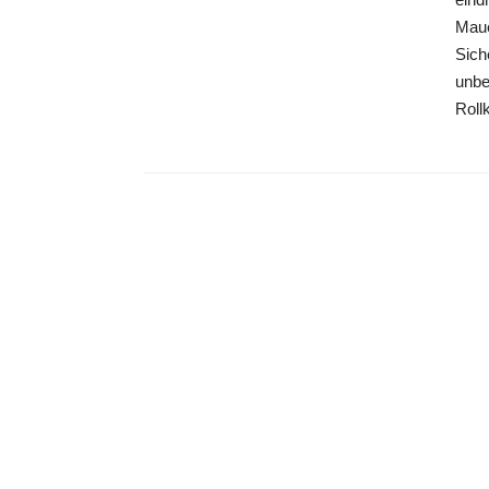
Maue
Sich
unbe
Roll