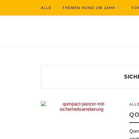
ALLE
THEMEN RUND UM JAHR
FÖ
SICH
ALL
QO
Qomp
eind