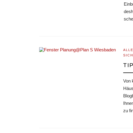
Einb
desh
schei
ALL
SIC
TI
Von k
Häus
Blog
Ihnen
zu f