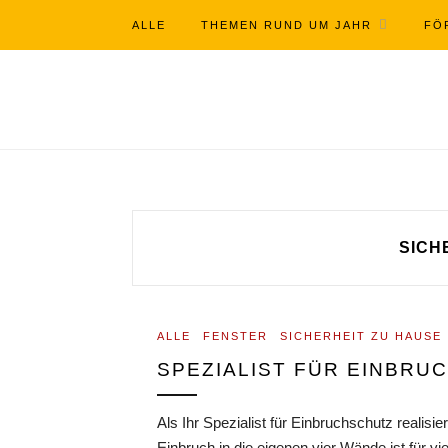
ALLE
THEMEN RUND UM JAHR
FÖ
SICH
ALLE
FENSTER
SICHERHEIT ZU HAUSE
SPEZIALIST FÜR EINBRU
Als Ihr Spezialist für Einbruchschutz reali
Einbruch in die eigenen vier Wände ist für vi