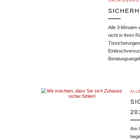
UNCATEGORI
SICHERH
Alle 3-Minuten 
nicht in Ihren 
Türsicherungen!
Einbruchversuch
Beratungsangeb
ALL
SI
20
Am l
begi