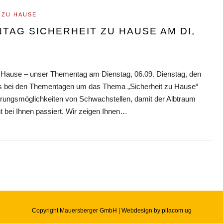
 ZU HAUSE
TAG SICHERHEIT ZU HAUSE AM DI,
u Hause – unser Thementag am Dienstag, 06.09. Dienstag, den
es bei den Thementagen um das Thema „Sicherheit zu Hause“
erungsmöglichkeiten von Schwachstellen, damit der Albtraum
t bei Ihnen passiert. Wir zeigen Ihnen…
Copyright Mauersberger GmbH | Webdesign by
pilacom ug