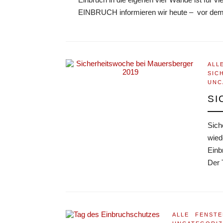
EINBRUCH informieren wir heute – vor d
ALL
SIC
UNC
SI
Sich
wied
Einb
Der 
ALLE
FENSTE