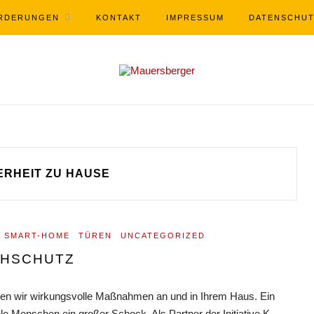
RDERUNGEN
KONTAKT
IMPRESSUM
DATENSCHU
ERHEIT ZU HAUSE
SMART-HOME
TÜREN
UNCATEGORIZED
CHSCHUTZ
sieren wir wirkungsvolle Maßnahmen an und in Ihrem Haus. Ein
ele Menschen ein großer Schock. Als Partner der Initiative K-