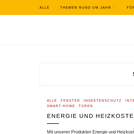
ALLE
THEMEN RUND UM JAHR
FÖ
ALLE
FENSTER
INSEKTENSCHUTZ
INT
SMART-HOME
TÜREN
ENERGIE UND HEIZKOST
Mit unseren Produkten Energie und Heizkos