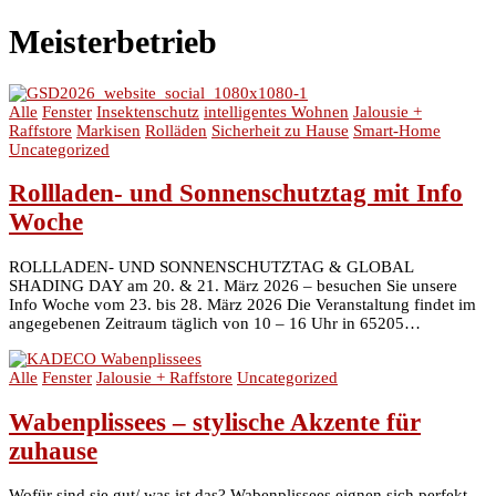
Meisterbetrieb
Alle
Fenster
Insektenschutz
intelligentes Wohnen
Jalousie +
Raffstore
Markisen
Rolläden
Sicherheit zu Hause
Smart-Home
Uncategorized
Rollladen- und Sonnenschutztag mit Info
Woche
ROLLLADEN- UND SONNENSCHUTZTAG & GLOBAL
SHADING DAY am 20. & 21. März 2026 – besuchen Sie unsere
Info Woche vom 23. bis 28. März 2026 Die Veranstaltung findet im
angegebenen Zeitraum täglich von 10 – 16 Uhr in 65205…
Alle
Fenster
Jalousie + Raffstore
Uncategorized
Wabenplissees – stylische Akzente für
zuhause
Wofür sind sie gut/ was ist das? Wabenplissees eignen sich perfekt