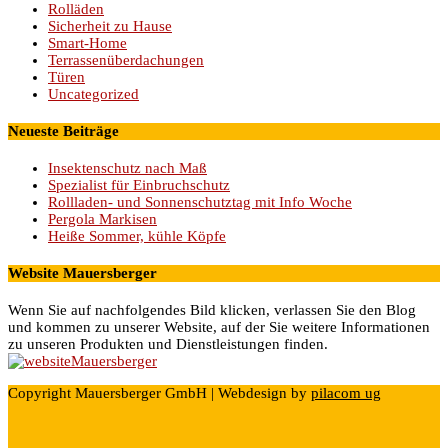
Rolläden
Sicherheit zu Hause
Smart-Home
Terrassenüberdachungen
Türen
Uncategorized
Neueste Beiträge
Insektenschutz nach Maß
Spezialist für Einbruchschutz
Rollladen- und Sonnenschutztag mit Info Woche
Pergola Markisen
Heiße Sommer, kühle Köpfe
Website Mauersberger
Wenn Sie auf nachfolgendes Bild klicken, verlassen Sie den Blog
und kommen zu unserer Website, auf der Sie weitere Informationen
zu unseren Produkten und Dienstleistungen finden.
Copyright Mauersberger GmbH | Webdesign by
pilacom ug