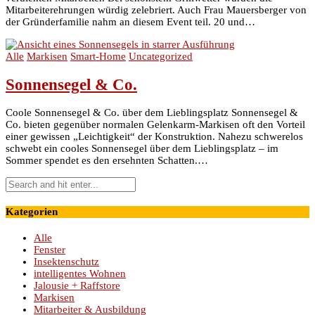
Mitarbeiterehrungen würdig zelebriert. Auch Frau Mauersberger von
der Gründerfamilie nahm an diesem Event teil. 20 und…
Alle
Markisen
Smart-Home
Uncategorized
Sonnensegel & Co.
Coole Sonnensegel & Co. über dem Lieblingsplatz Sonnensegel &
Co. bieten gegenüber normalen Gelenkarm-Markisen oft den Vorteil
einer gewissen „Leichtigkeit“ der Konstruktion. Nahezu schwerelos
schwebt ein cooles Sonnensegel über dem Lieblingsplatz – im
Sommer spendet es den ersehnten Schatten.…
Kategorien
Alle
Fenster
Insektenschutz
intelligentes Wohnen
Jalousie + Raffstore
Markisen
Mitarbeiter & Ausbildung