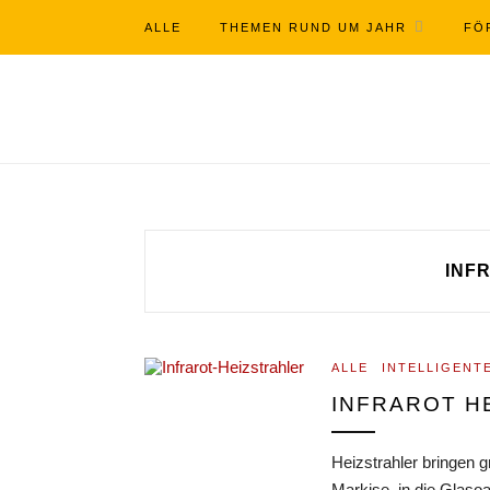
ALLE
THEMEN RUND UM JAHR
FÖ
INF
ALLE
INTELLIGENT
INFRAROT H
Heizstrahler bringen 
Markise, in die Glaso