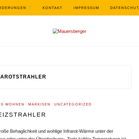
RDERUNGEN
KONTAKT
IMPRESSUM
DATENSCHU
RAROTSTRAHLER
ES WOHNEN
MARKISEN
UNCATEGORIZED
EIZSTRAHLER
große Behaglichkeit und wohlige Infrarot-Wärme unter der
ase oder unter der Überdachung. Trotz kühler Temperaturen ist