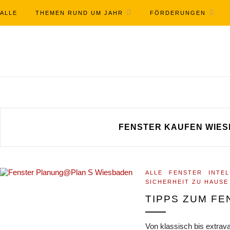
ALLE
THEMEN RUND UM JAHR
FÖRDERUNGEN
FENSTER KAUFEN WIE
ALLE
FENSTER
INTE
SICHERHEIT ZU HAUSE
TIPPS ZUM F
Von klassisch bis extrava