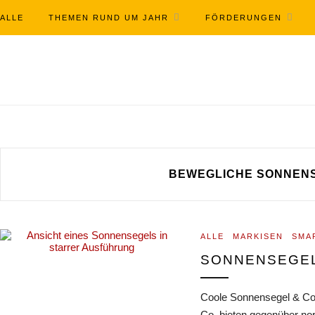
ALLE
THEMEN RUND UM JAHR
FÖRDERUNGEN
BEWEGLICHE SONNEN
ALLE
MARKISEN
SMA
SONNENSEGEL
Coole Sonnensegel & Co.
Co. bieten gegenüber no