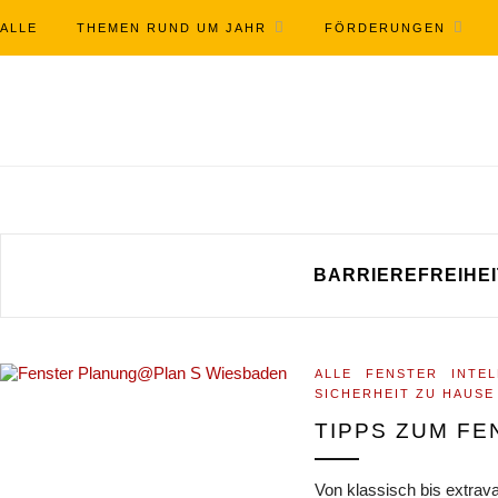
ALLE
THEMEN RUND UM JAHR
FÖRDERUNGEN
BARRIEREFREIHEI
ALLE
FENSTER
INTE
SICHERHEIT ZU HAUSE
TIPPS ZUM F
Von klassisch bis extrava