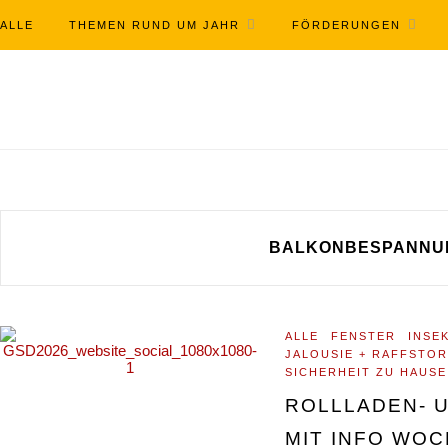
ALLE
THEMEN RUND UM JAHR
FÖRDERUNGEN
BALKONBESPANNU
ALLE
FENSTER
INSE
JALOUSIE + RAFFSTO
SICHERHEIT ZU HAUSE
ROLLLADEN- 
MIT INFO WO