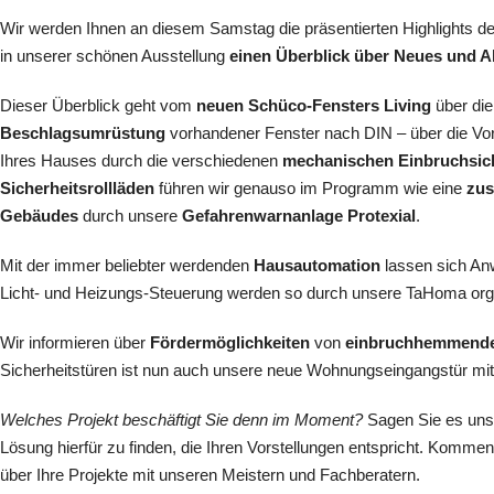
Wir werden Ihnen an diesem Samstag die präsentierten Highlights de
in unserer schönen Ausstellung
einen Überblick über Neues und A
Dieser Überblick geht vom
neuen Schüco-Fensters Living
über di
Beschlagsumrüstung
vorhandener Fenster nach DIN – über die Vor
Ihres Hauses durch die verschiedenen
mechanischen Einbruchsic
Sicherheitsrollläden
führen wir genauso im Programm wie eine
zus
Gebäudes
durch unsere
Gefahrenwarnanlage
Protexial
.
Mit der immer beliebter werdenden
Hausautomation
lassen sich An
Licht- und Heizungs-Steuerung werden so durch unsere TaHoma organi
Wir informieren über
Fördermöglichkeiten
von
einbruchhemmend
Sicherheitstüren ist nun auch unsere neue Wohnungseingangstür mit R
Welches Projekt beschäftigt Sie denn im Moment?
Sagen Sie es uns. 
Lösung hierfür zu finden, die Ihren Vorstellungen entspricht. Komme
über Ihre Projekte mit unseren Meistern und Fachberatern.